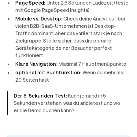
Page Speed:
Unter 2,5 Sekunden Ladezeit (teste
mit Google PageSpeed Insights)
Mobile vs. Desktop:
Check deine Analytics - bei
vielen B2B-SaaS-Unternehmen ist Desktop-
Traffic dominant, aber das variiert stark je nach
Zielgruppe. Stelle sicher, dass die primäre
Gerätekategorie deiner Besucher perfekt
funktioniert.
Klare Navigation:
Maximal 7 Hauptmenüpunkte
optional mit Suchfunktion:
Wenn du mehr als
20 Seiten hast
Der 5-Sekunden-Test:
Kann jemand in 5
Sekunden verstehen, was du anbietest und wo
er die Demo buchen kann?