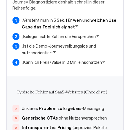
Journey. Diagnostiziere deshalb schnell in dieser
Reihenfolge:
„Versteht man in 5 Sek.
für wen
und
welchen Use
Case das Tool sich eignet
?"
„Belegen echte Zahlen die Versprechen?"
„Ist die Demo-Journey reibungslos und
nutzenorientiert?"
„Kann ich Preis/Value in 2 Min. einschätzen?"
Typische Fehler auf SaaS-Websites (Checkliste)
Unklares
Problem zu Ergebnis
-Messaging
Generische CTAs
ohne Nutzenversprechen
Intransparentes Pricing
(unpräzise Pakete,