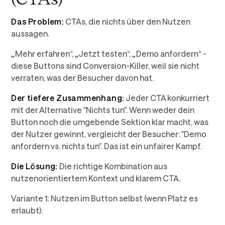
Das Problem:
CTAs, die nichts über den Nutzen
aussagen.
„
Mehr erfahren“,
„
Jetzt testen“,
„
Demo anfordern“ -
diese Buttons sind Conversion-Killer, weil sie nicht
verraten, was der Besucher davon hat.
Der tiefere Zusammenhang:
Jeder CTA konkurriert
mit der Alternative "Nichts tun". Wenn weder dein
Button noch die umgebende Sektion klar macht, was
der Nutzer gewinnt, vergleicht der Besucher: "Demo
anfordern vs. nichts tun". Das ist ein unfairer Kampf.
Die Lösung:
Die richtige Kombination aus
nutzenorientiertem Kontext und klarem CTA.
Variante 1: Nutzen im Button selbst (wenn Platz es
erlaubt):