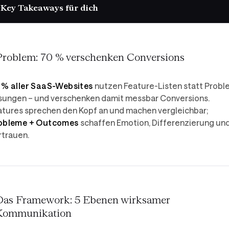
Key Takeaways für dich
Problem: 70 % verschenken Conversions
 % aller SaaS-Websites
nutzen Feature-Listen statt Probl
sungen – und verschenken damit messbar Conversions.
atures sprechen den Kopf an und machen vergleichbar;
obleme + Outcomes
schaffen Emotion, Differenzierung un
rtrauen.
Das Framework: 5 Ebenen wirksamer
Kommunikation