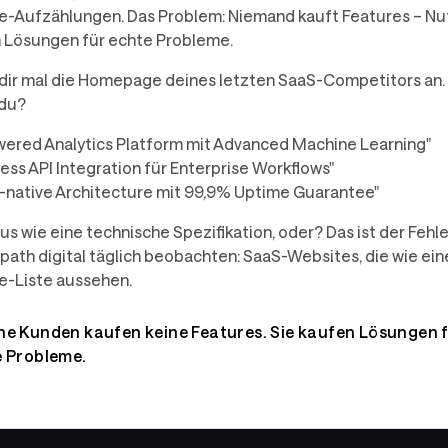
e-Aufzählungen. Das Problem: Niemand kauft Features – Nu
 Lösungen für echte Probleme.
dir mal die Homepage deines letzten SaaS-Competitors an.
 du?
wered Analytics Platform mit Advanced Machine Learning"
ess API Integration für Enterprise Workflows"
-native Architecture mit 99,9% Uptime Guarantee"
us wie eine technische Spezifikation, oder? Das ist der Fehle
i path digital täglich beobachten: SaaS-Websites, die wie ein
e-Liste aussehen.
ne Kunden kaufen keine Features. Sie kaufen Lösungen 
e Probleme.