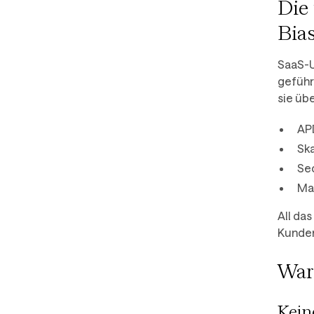
Die
Bia
SaaS-U
geführ
sie übe
API
Ska
Se
Ma
All das
Kunden
Waru
Kein