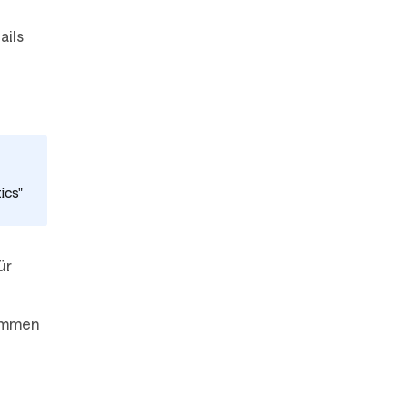
ails
ics"
ür
kommen