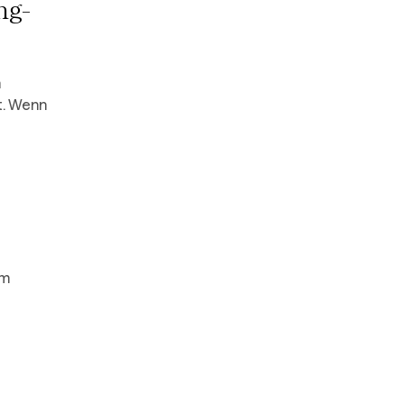
ng-
n
t. Wenn
um