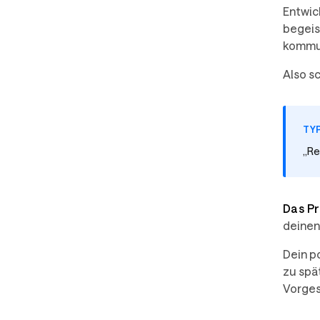
Entwic
begeist
kommun
Also sc
TY
„Re
Das P
deinen
Dein p
zu spä
Vorgese