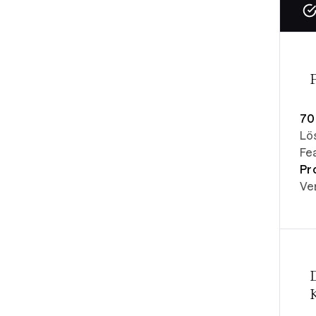
70
Lö
Fe
Pr
Ve