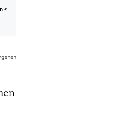
n <
angehen
chen