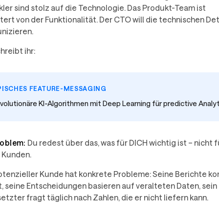
kler sind stolz auf die Technologie. Das Produkt-Team ist
ert von der Funktionalität. Der CTO will die technischen Det
izieren.
hreibt ihr:
PISCHES FEATURE-MESSAGING
volutionäre KI-Algorithmen mit Deep Learning für predictive Analyt
roblem:
Du redest über das, was für DICH wichtig ist – nicht f
 Kunden.
otenzieller Kunde hat konkrete Probleme: Seine Berichte 
t, seine Entscheidungen basieren auf veralteten Daten, sein
tzter fragt täglich nach Zahlen, die er nicht liefern kann.