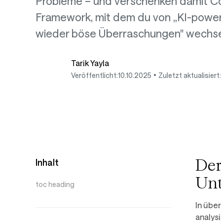
Probleme – und verschenken damit Con
Framework, mit dem du von „KI-powere
wieder böse Überraschungen" wechse
Tarik Yayla
•
Veröffentlicht:
10.10.2025
Zuletzt aktualisiert:
Der
Inhalt
Un
toc heading
In übe
analys