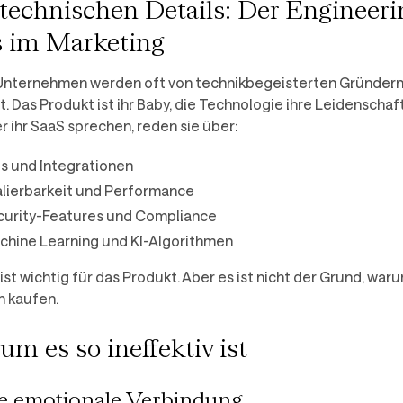
 technischen Details: Der Engineeri
s im Marketing
nternehmen werden oft von technikbegeisterten Gründer
t. Das Produkt ist ihr Baby, die Technologie ihre Leidenschaf
r ihr SaaS sprechen, reden sie über:
s und Integrationen
lierbarkeit und Performance
curity-Features und Compliance
chine Learning und KI-Algorithmen
 ist wichtig für das Produkt. Aber es ist nicht der Grund, war
 kaufen.
m es so ineffektiv ist
e emotionale Verbindung