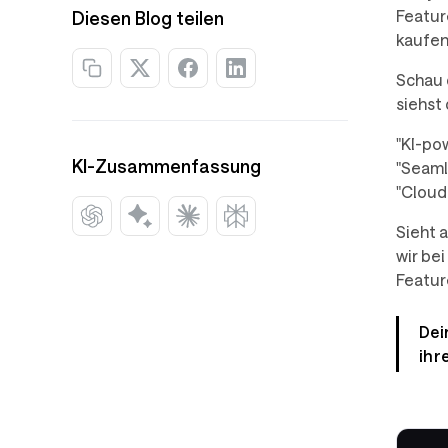
Featur
Diesen Blog teilen
kaufen
Schau 
siehst
"KI-po
KI-Zusammenfassung
"Seaml
"Cloud
Sieht a
wir be
Featur
Dei
ihr