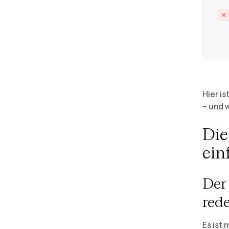
Hier i
– und w
Die
ein
Der
red
Es ist