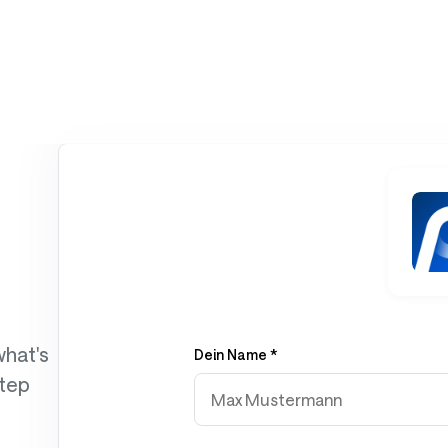
what's
Dein Name *
step